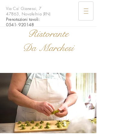
Via Ca' Gianessi, 7
47863, Novafeltria (RN)
Prenotazioni tavoli:
0541- 920148
Ristorante
Da Marchesi