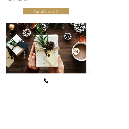
Vai al menu >
LE SORPRESE NON FINISCONO MAI!
Regala una cena
la frase del
mese