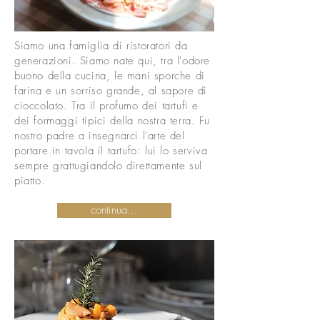
Siamo una famiglia di ristoratori da
generazioni. Siamo nate qui, tra l'odore
buono della cucina, le mani sporche di
farina e un sorriso grande, al sapore di
cioccolato. Tra il profumo dei tartufi e
dei formaggi tipici della nostra terra. Fu
nostro padre a insegnarci l'arte del
portare in tavola il tartufo: lui lo serviva
sempre grattugiandolo direttamente sul
piatto.
continua...